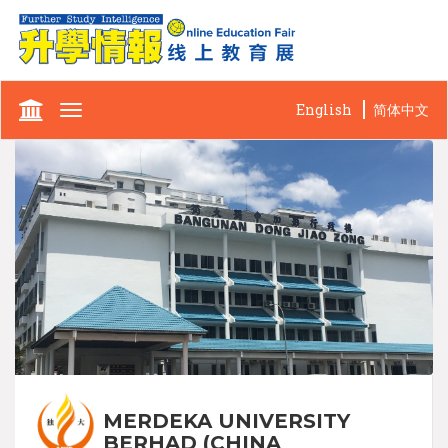
English
简体中文
Toggle
navigation
MERDEKA UNIVERSITY
BERHAD (CHINA