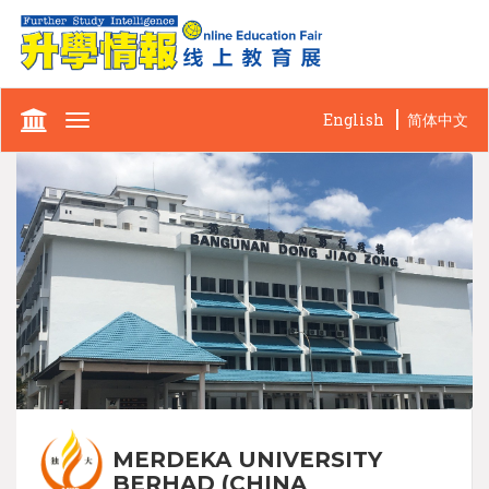
English
简体中文
Toggle
navigation
MERDEKA UNIVERSITY
BERHAD (CHINA