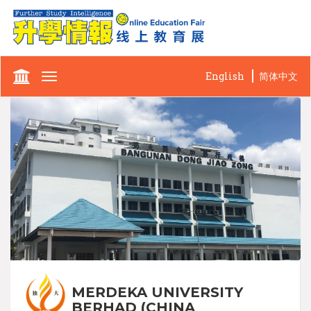
English
简体中文
Toggle
navigation
MERDEKA UNIVERSITY
BERHAD (CHINA