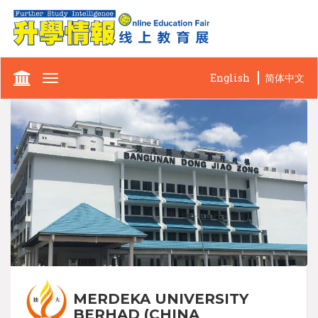
English
简体中文
Toggle
navigation
MERDEKA UNIVERSITY
BERHAD (CHINA