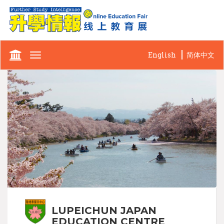
English
简体中文
Toggle
navigation
LUPEICHUN JAPAN
EDUCATION CENTRE