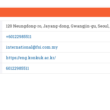
120 Neungdong-ro, Jayang-dong, Gwangjin-gu, Seoul, 
+60122985511
international@fsi.com.my
https://eng.konkuk.ac.kr/
60122985511