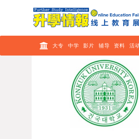
大专
中学
影片
辅导
资料
活