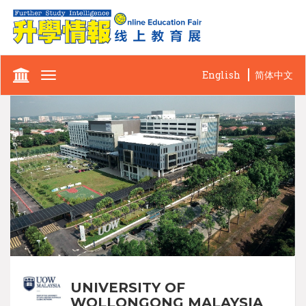
English
简体中文
Toggle
navigation
UNIVERSITY OF
WOLLONGONG MALAYSIA