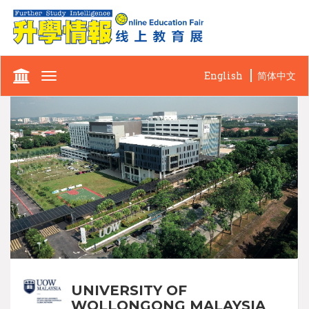
English
简体中文
Toggle
navigation
UNIVERSITY OF
WOLLONGONG MALAYSIA