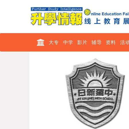
大专
中学
影片
辅导
资料
活