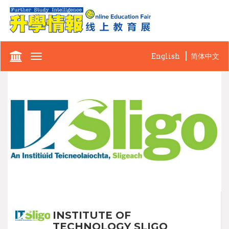
English
简体中文
Toggle
navigation
INSTITUTE OF
TECHNOLOGY SLIGO