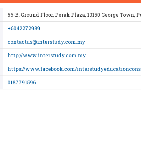
56-B, Ground Floor, Perak Plaza, 10150 George Town, 
+6042272989
contactus@interstudy.com.my
http://www.interstudy.com.my
https://www.facebook.com/interstudyeducationcons
0187791596