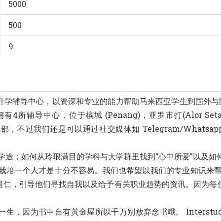
5000
500
9
tants 是一所升学辅导中心，以资深和专业的能力帮助马来西亚学生到国外
中心，位于槟城 (Penang)，亚罗市打(Alor Setar)，
在北部，不过我们还是可以通过社交媒体如 Telegram/Whatsa
合的升学途；如何从玲琅满目的学科与大学群里找到“心中所爱”以及
护，栽培一个人才是十分不容易。我们也希望以我们的专业知识来
同仁，引导他们寻找自我以及给予有关职业趋势的资讯。因为每
，因为书中自有黃金屋所以千万别放弃念书哦。 Interst