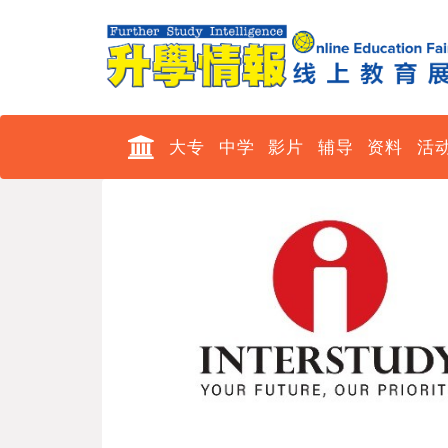
大专
中学
影片
辅导
资料
活