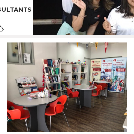
SULTANTS
心