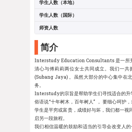
学生人数（本地）
学生人数（国际）
师资人数
简介
Interstudy Education Consul
清心与傅莉莉两位女士共同成立。我们一共拥有4所辅导
(Subang Jaya) 。虽然大部分的中心集中
务。
Interstudy的宗旨是帮助学生们寻找适
俗语说“十年树木，百年树人” ， 要细心呵
学生是平穷或富贵，成绩好与坏，我们都一视
启另一段旅程。
我们相信温暖的鼓励和适当的引导会改变人的一生