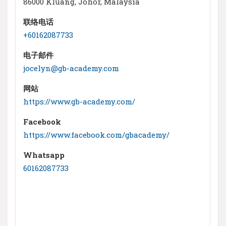
86000 Kluang, Johor, Malaysia
联络电话
+60162087733
电子邮件
jocelyn@gb-academy.com
网站
https://www.gb-academy.com/
Facebook
https://www.facebook.com/gbacademy/
Whatsapp
60162087733