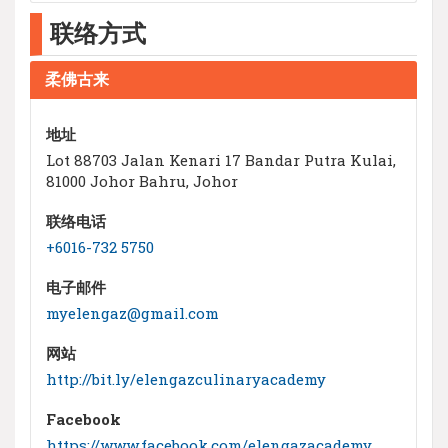
联络方式
柔佛古来
地址
Lot 88703 Jalan Kenari 17 Bandar Putra Kulai,
81000 Johor Bahru, Johor
联络电话
+6016-732 5750
电子邮件
myelengaz@gmail.com
网站
http://bit.ly/elengazculinaryacademy
Facebook
https://www.facebook.com/elengazacademy