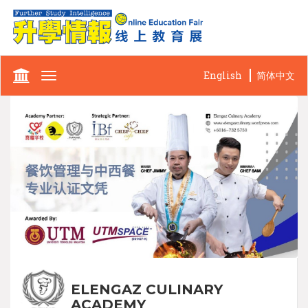
English
简体中文
Toggle
navigation
ELENGAZ CULINARY
ACADEMY