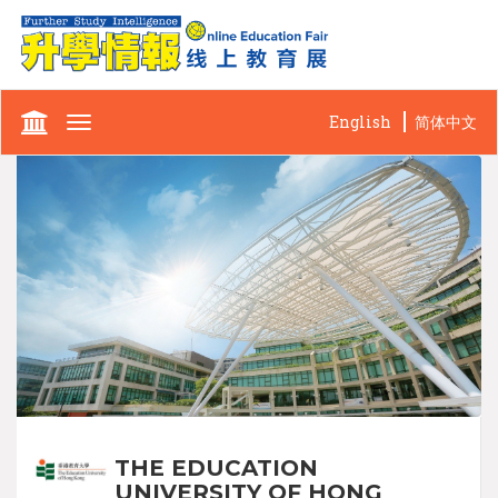
English
简体中文
Toggle
navigation
THE EDUCATION
UNIVERSITY OF HONG