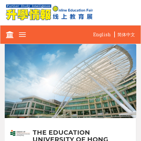
English
简体中文
Toggle
navigation
THE EDUCATION
UNIVERSITY OF HONG