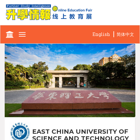
English
简体中文
Toggle
navigation
EAST CHINA UNIVERSITY OF
SCIENCE AND TECHNOLOGY