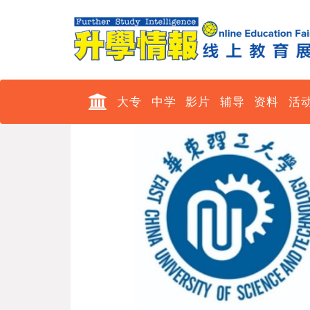
大专
中学
影片
辅导
资料
活