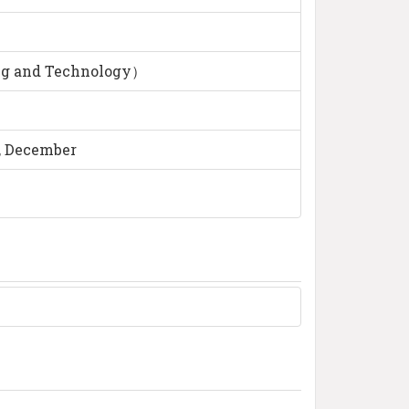
ng and Technology）
r, December