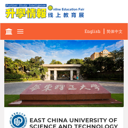
English
简体中文
Toggle
navigation
EAST CHINA UNIVERSITY OF
SCIENCE AND TECHNOLOGY