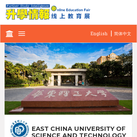
English
简体中文
Toggle
navigation
EAST CHINA UNIVERSITY OF
SCIENCE AND TECHNOLOGY