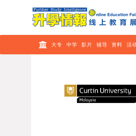
大专
中学
影片
辅导
资料
活