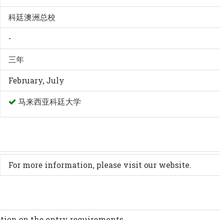
科廷澳洲总校
-
三年
February, July
马来西亚科廷大学
For more information, please visit our website.
ation on the entry requirements.