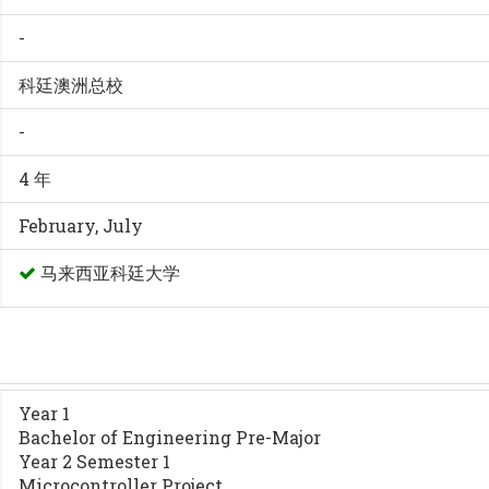
-
科廷澳洲总校
-
4 年
February, July
马来西亚科廷大学
Year 1
Bachelor of Engineering Pre-Major
Year 2 Semester 1
Microcontroller Project