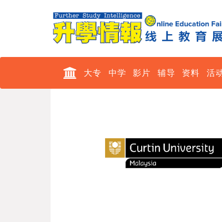
大专
中学
影片
辅导
资料
活