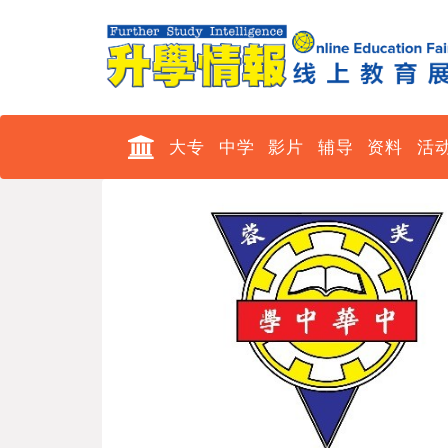
大专
中学
影片
辅导
资料
活