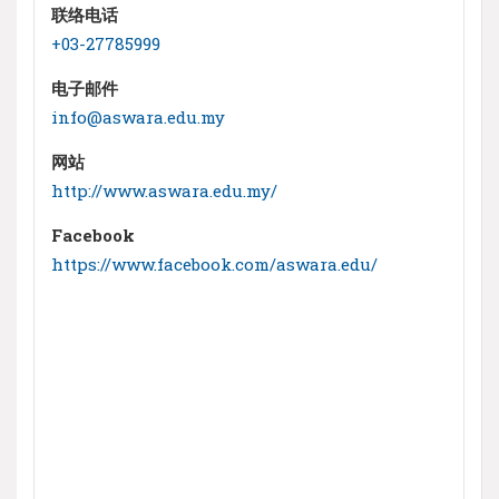
联络电话
+03-27785999
电子邮件
info@aswara.edu.my
网站
http://www.aswara.edu.my/
Facebook
https://www.facebook.com/aswara.edu/