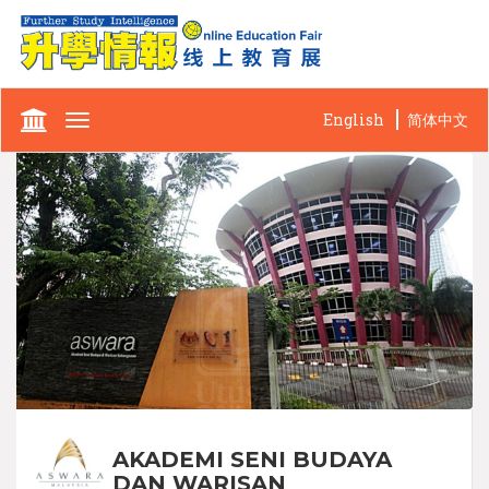
English
简体中文
Toggle
navigation
AKADEMI SENI BUDAYA
DAN WARISAN