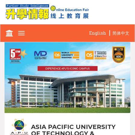
English
简体中文
Toggle
navigation
ASIA PACIFIC UNIVERSITY
OF TECHNOLOGY &