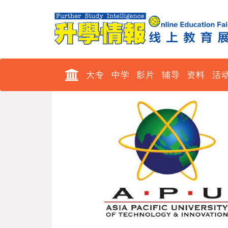
大专
中学
影片
辅导
资料
活