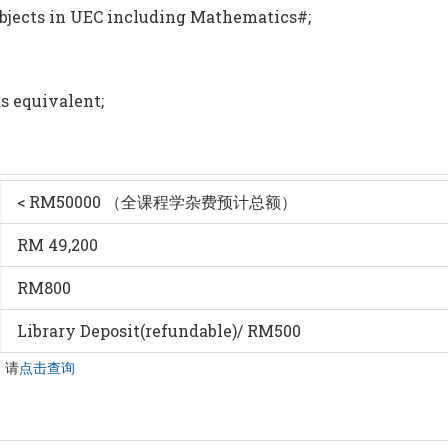
 subjects in UEC including Mathematics#;
s equivalent;
< RM50000 （全课程学杂费预计总额）
RM 49,200
RM800
Library Deposit(refundable)/ RM500
，请
点击查询