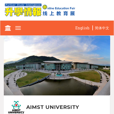
English
简体中文
Toggle
navigation
AIMST UNIVERSITY