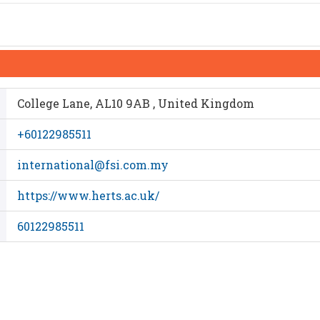
College Lane, AL10 9AB , United Kingdom
+60122985511
international@fsi.com.my
https://www.herts.ac.uk/
60122985511