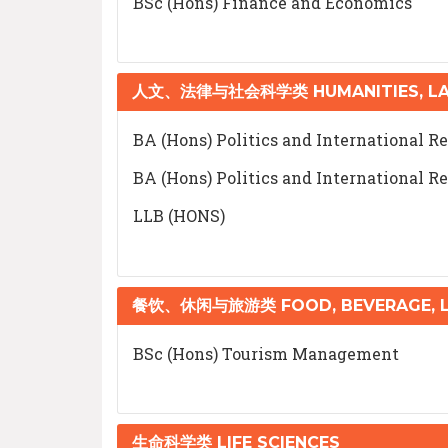
BSc (Hons) Finance and Economics
人文、法律与社会科学类 HUMANITIES, LAW
BA (Hons) Politics and International Re
BA (Hons) Politics and International Re
LLB (HONS)
餐饮、休闲与旅游类 FOOD, BEVERAGE, LE
BSc (Hons) Tourism Management
生命科学类 LIFE SCIENCES