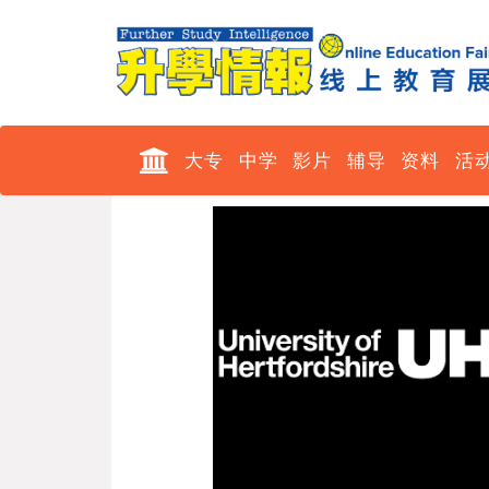
大专
中学
影片
辅导
资料
活