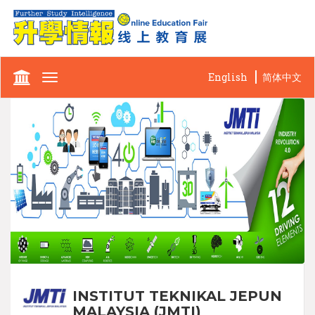
English
简体中文
Toggle
navigation
INSTITUT TEKNIKAL JEPUN
MALAYSIA (JMTI)