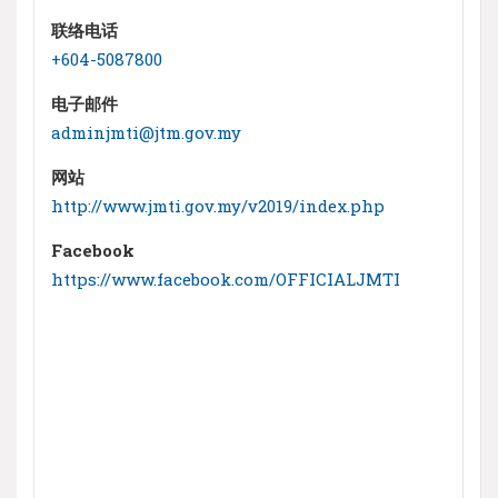
联络电话
+604-5087800
电子邮件
adminjmti@jtm.gov.my
网站
http://www.jmti.gov.my/v2019/index.php
Facebook
https://www.facebook.com/OFFICIALJMTI